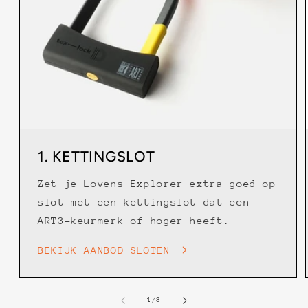
1. KETTINGSLOT
Zet je Lovens Explorer extra goed op
slot met een kettingslot dat een
ART3-keurmerk of hoger heeft.
BEKIJK AANBOD SLOTEN
van
1
/
3