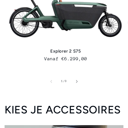
Explorer 2 S75
Normale
Vanaf €6.299,00
prijs
van
1
/
3
KIES JE ACCESSOIRES