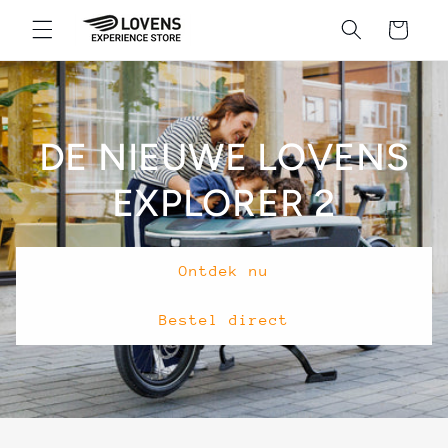
Meteen
naar de
Winkelwagen
content
DE NIEUWE LOVENS
EXPLORER 2
Ontdek nu
Bestel direct