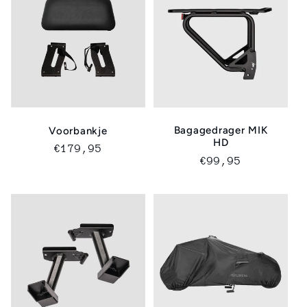
Bagagedrager MIK
Voorbankje
HD
Normale
€179,95
Normale
€99,95
prijs
prijs