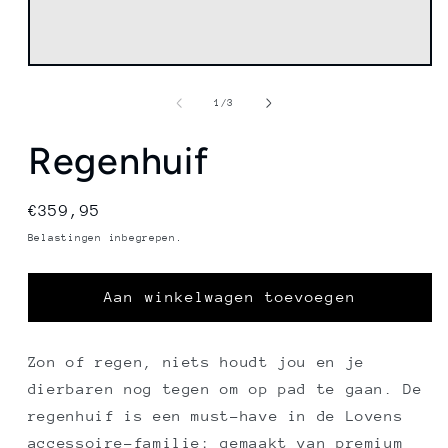
van
1
/
3
Regenhuif
Normale
€359,95
prijs
Belastingen inbegrepen.
Aan winkelwagen toevoegen
Zon of regen, niets houdt jou en je
dierbaren nog tegen om op pad te gaan. De
regenhuif is een must-have in de Lovens
accessoire-familie: gemaakt van premium